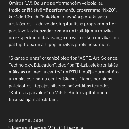
Omiros (LV). Daļu no performancēm veidoja jau
tradicionālā atvērtā performanču programma “Nx20”,
kurā darbīcu dalībniekiem ir iespēja pieteikt savu
uzstāšanos. Tādā veidā starptautiskā programmā tiek
pārstāvēta visdažādāko žanru un izpildījumu mūzika –
no eksperimentālas avangarda vai trokšņu mūzikas līdz
pat hip-hopa un art-pop mūzikas priekšnesumiem.
“Skaņas dienas” organizē biedrība “ASTE. Art, Science,
Technology, Education”, biedrība “E-Lab, elektroniskās
mākslas un mediju centrs” un RTU Liepāja Humanitāro
un mākslas zinātņu centrs. Skaņas Dienas norisinās
pateicoties Liepājas pilsētas pašvaldības iestādes
“Kultūras pārvalde” un Valsts Kultūrkapitālfonda
finansiālajam atbalstam.
PUBLICĒTS
29 MARTS, 2026
Skaņas dienas 2026 Liepājā