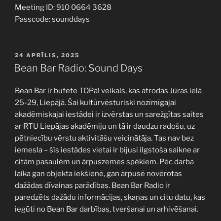
Meeting ID: 910 0664 3628
Passcode: sounddays
PUBLICĒTS
24 APRĪLIS, 2025
Bean Bar Radio: Sound Days
Bean Bar ir bufete TOPā! veikals, kas atrodas Jūras ielā
25-29, Liepājā. Šai kultūrvēsturiski nozīmīgajai
akadēmiskajai iestādei ir izvērstas un sarežģītas saites
ar RTU Liepājas akadēmiju un tā ir daudzu radošu, uz
pētniecību vērstu aktivitāšu veicinātāja. Tas nav bez
iemesla – šīs iestādes vietai ir bijusi ilgstoša saikne ar
citām pasaulēm un ārpuszemes spēkiem. Pēc darba
laika gan objekta iekšienē, gan ārpusē novērotas
dažādas dīvainas parādības. Bean Bar Radio ir
paredzēts dažādu informācijas, skaņas un citu datu, kas
iegūti no Bean Bar darbības, tveršanai un arhivēšanai.