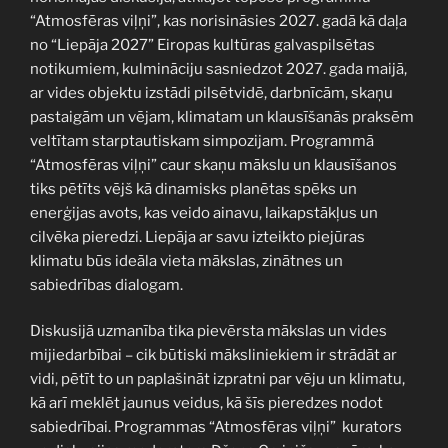
“Atmosfēras viļņi”, kas norisināsies 2027. gadā kā daļa
no “Liepāja 2027” Eiropas kultūras galvaspilsētas
notikumiem, kulmināciju sasniedzot 2027. gada maijā,
ar vides objektu izstādi pilsētvidē, darbnīcām, skaņu
pastaigām un vējam, klimatam un klausīšanās praksēm
veltītam starptautiskam simpozijam. Programmā
“Atmosfēras viļņi” caur skaņu mākslu un klausīšanos
tiks pētīts vējš kā dinamisks planētas spēks un
enerģijas avots, kas veido ainavu, laikapstākļus un
cilvēka pieredzi. Liepāja ar savu izteikto piejūras
klimatu būs ideāla vieta mākslas, zinātnes un
sabiedrības dialogam.
Diskusijā uzmanība tika pievērsta mākslas un vides
mijiedarbībai – cik būtiski māksliniekiem ir strādāt ar
vidi, pētīt to un paplašināt izpratni par vēju un klimatu,
kā arī meklēt jaunus veidus, kā šīs pieredzes nodot
sabiedrībai. Programmas “Atmosfēras viļņi” kurators