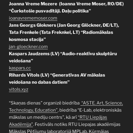
Joanna Vreme Mozere (Ioanna Vreme Moser, RO/DE)
“Čurkstošie pusvadītāji. Daļu politika”
ioanavrememoser.com
Jans Georgs Glokners (Jan Georg Glöckner, DE/LT),
Tata Frenkele (Tata Freknkel, LT) “Radiomākslas
kosmosa stacija”
jan-gloeckner.com
Kaspars Jaudzems (LV) “Audio-reaktīvu skulptūru
veidošana”
kaspars.cc
Rihards Vītols (LV) “Ģeneratīvas AV mākslas
veidošana no dabas datiem”
vitols.xyz
“Skaņas dienas” organizē biedrība
“ASTE. Art, Science,
Technology, Education”
, biedrība “E-Lab, elektroniskās
mākslas un mediju centrs”, kā arī
“RTU Liepājas
Akadēmija”
. Festivāls notiks RTU Liepajas akadēmijas
Mākslas Pētījumu laboratorijā MPLab, Kūrmājas