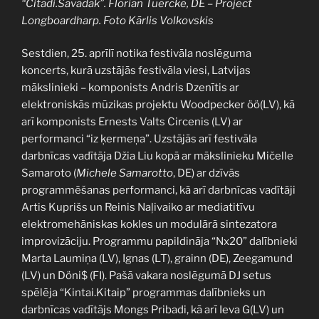
“Citādi.Savādāk”. Florian Tuercke, DE – Project
Longboardharp. Foto Kārlis Volkovskis
Sestdien, 25. aprīlī notika festivāla noslēguma
koncerts, kurā uzstājās festivāla viesi, Latvijas
mākslinieki – komponists Andris Dzenītis ar
elektroniskās mūzikas projektu Woodpecker öö(LV), kā
arī komponists Ernests Valts Circenis (LV) ar
performanci “iz ķermeņa”. Uzstājās arī festivāla
darbnīcas vadītāja Džia Liu kopā ar mākslinieku Mičelle
Samaroto (
Michele Samarotto
, DE) ar dzīvās
programmēšanas performanci, kā arī darbnīcas vadītāji
Artis Kuprišs un Reinis Naļivaiko ar mediatitīvu
elektromehāniskas kokles un modulārā sintezatora
improvizāciju. Programmu papildināja “Nx20” dalībnieki
Marta Laumiņa (LV), Ignas (LT), grainn (DE), Zeegamund
(LV) un Döni$ (FI). Pašā vakara noslēgumā DJ setus
spēlēja “Kintai.Kitaip” programmas dalībnieks un
darbnīcas vadītājs Mongs Pribadi, kā arī Ieva G(LV) un