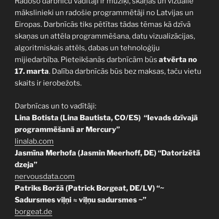
Radošo darbnīcu vadītāji ir mūziķi, skaņas un vizuālie
mākslinieki un radošie programmētāji no Latvijas un
Eiropas. Darbnīcās tiks pētītas tādas tēmas kā dzīvā
skaņas un attēla programmēšana, datu vizualizācijas,
algoritmiskais attēls, dabas un tehnoloģiju
mijiedarbība. Pieteikšanās darbnīcām būs
atvērta no
17. marta
. Dalība darbnīcās būs bez maksas, taču vietu
skaits ir ierobežots.
Darbnīcas un to vadītāji:
Lina Botista (Lina Bautista, CO/ES) “Ievads dzīvajā
programmēšanā ar Mercury”
linalab.com
Jasmīna Merhofa (Jasmin Meerhoff, DE) “Datorizētā
dzeja”
nervousdata.com
Patriks Boržā (Patrick Borgeat, DE/LV) “~
Sadursmes viļņi ≈ viļņu sadursmes ~”
borgeat.de