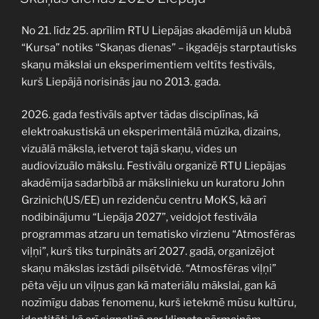
No 21. līdz 25. aprīlim RTU Liepājas akadēmijā un klubā
“Kursa” notiks “Skaņas dienas” – ikgadējs starptautisks
skaņu mākslai un eksperimentiem veltīts festivāls,
kurš Liepājā norisinās jau no 2013. gada.
2026. gada festivāls aptver tādas disciplīnas, kā
elektroakustiskā un eksperimentālā mūzika, dizains,
vizuālā māksla, ietverot tajā skaņu, vides un
audiovizuālo mākslu. Festivālu organizē RTU Liepājas
akadēmija sadarbībā ar mākslinieku un kuratoru John
Grzinich(US/EE) un rezidenču centru MoKS, kā arī
nodibinājumu “Liepāja 2027”, veidojot festivāla
programmas atzaru un tematisko virzienu “Atmosfēras
viļņi”, kurš tiks turpināts arī 2027. gadā, organizējot
skaņu mākslas izstādi pilsētvidē. “Atmosfēras viļņi”
pēta vēju un viļņus gan kā materiālu mākslai, gan kā
nozīmīgu dabas fenomenu, kurš ietekmē mūsu kultūru,