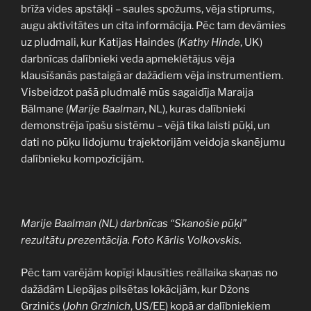
brīža vides apstākļi – saules spožums, vēja stiprums,
augu aktivitātes un cita informācija. Pēc tam devāmies
uz pludmali, kur Katijas Haindes (
Kathy Hinde
, UK)
darbnīcas dalībnieki veda apmeklētājus vēja
klausīšanās pastaigā ar dažādiem vēja instrumentiem.
Visbeidzot pašā pludmalē mūs sagaidīja Maraija
Bālmane (
Marije Baalman
, NL), kuras dalībnieki
demonstrēja īpašu sistēmu – vējā tika laisti pūķi, un
dati no pūķu lidojumu trajektorijām veidoja skanējumu
dalībnieku kompozīcijām.
Marije Baalman (NL) darbnīcas “Skanošie pūķi”
rezultātu prezentācija. Foto Kārlis Volkovskis.
Pēc tam varējām kopīgi klausīties reāllaika skaņas no
dažādām Liepājas pilsētas lokācijām, kur Džons
Grziničs (
John Grzinich
, US/EE) kopā ar dalībniekiem