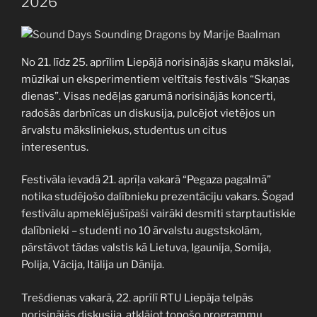
2026”
No 21. līdz 25. aprīlim Liepājā norisinājās skaņu mākslai,
mūzikai un eksperimentiem veltītais festivāls “Skaņas
dienas”. Visas nedēļas garumā norisinājās koncerti,
radošās darbnīcas un diskusija, pulcējot vietējos un
ārvalstu māksliniekus, studentus un citus
interesentus.
Festivāla ievadā 21. aprīļa vakarā “Pegaza pagalmā”
notika studējošo dalībnieku prezentāciju vakars. Šogad
festivālu apmeklējušīpaši vairāki desmiti starptautiskie
dalībnieki – studenti no 10 ārvalstu augstskolām,
pārstāvot tādas valstis kā Lietuva, Igaunija, Somija,
Polija, Vācija, Itālija un Dānija.
Trešdienas vakarā, 22. aprīlī RTU Liepāja telpās
norisinājās diskusija, atklājot topošo programmu