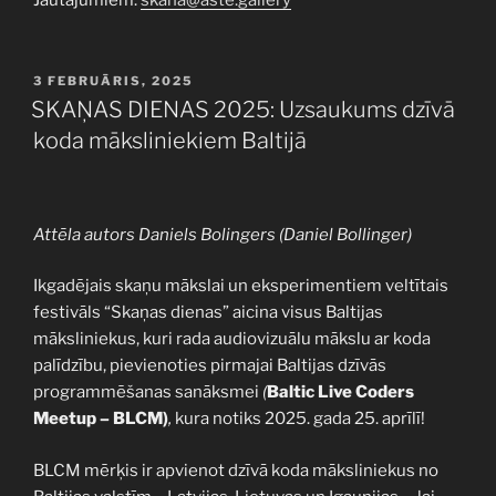
PUBLICĒTS
3 FEBRUĀRIS, 2025
SKAŅAS DIENAS 2025: Uzsaukums dzīvā
koda māksliniekiem Baltijā
Attēla autors Daniels Bolingers (Daniel Bollinger)
Ikgadējais skaņu mākslai un eksperimentiem veltītais
festivāls “Skaņas dienas” aicina visus Baltijas
māksliniekus, kuri rada audiovizuālu mākslu ar koda
palīdzību, pievienoties pirmajai Baltijas dzīvās
programmēšanas sanāksmei
(
Baltic Live Coders
Meetup – BLCM)
,
kura notiks 2025. gada 25. aprīlī!
BLCM mērķis ir apvienot dzīvā koda māksliniekus no