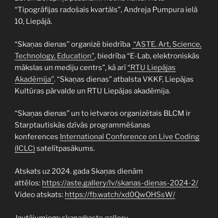
“Tipogrāfijas radošais kvartāls”, Andreja Pumpura ielā
10, Liepājā.
“Skaņas dienas” organizē biedrība
“ASTE. Art, Science,
Technology, Education”
, biedrība “E-Lab, elektroniskās
mākslas un mediju centrs”, kā arī
“RTU Liepājas
Akadēmija”
. “Skaņas dienas” atbalsta VKKF, Liepājas
Kultūras pārvalde un RTU Liepājas akadēmija.
“Skaņas dienas” un to ietvaros organizētais BLCM ir
Starptautiskās dzīvās programmēšanas
konferences
International Conference on Live Coding
(ICLC)
satelītpasākums.
Atskats uz 2024. gada Skaņas dienām
attēlos:
https://aste.gallery/lv/skanas-dienas-2024-2/
Video atskats:
https://fb.watch/xd0QwOHSsW/
Jautājumiem:
skana@aste.gallery