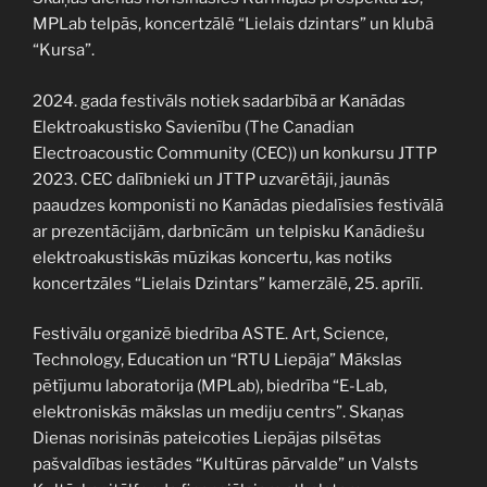
MPLab telpās, koncertzālē “Lielais dzintars” un klubā
“Kursa”.
2024. gada festivāls notiek sadarbībā ar Kanādas
Elektroakustisko Savienību (The Canadian
Electroacoustic Community (CEC)) un konkursu JTTP
2023. CEC dalībnieki un JTTP uzvarētāji, jaunās
paaudzes komponisti no Kanādas piedalīsies festivālā
ar prezentācijām, darbnīcām un telpisku Kanādiešu
elektroakustiskās mūzikas koncertu, kas notiks
koncertzāles “Lielais Dzintars” kamerzālē, 25. aprīlī.
Festivālu organizē biedrība ASTE. Art, Science,
Technology, Education un “RTU Liepāja” Mākslas
pētījumu laboratorija (MPLab), biedrība “E-Lab,
elektroniskās mākslas un mediju centrs”. Skaņas
Dienas norisinās pateicoties Liepājas pilsētas
pašvaldības iestādes “Kultūras pārvalde” un Valsts