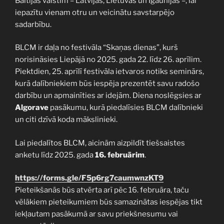
Baltijas valstīm – Latvijas, Lietuvas un Igaunijas –, lai
iepazītu vienam otru un veicinātu savstarpējo
sadarbību.
BLCM ir daļa no festivāla “Skaņas dienas”, kurš
norisināsies Liepājā no 2025. gada 22. līdz 26. aprīlim.
Piektdien, 25. aprīlī festivāla ietvaros notiks seminārs,
kurā dalībniekiem būs iespēja prezentēt savu radošo
darbību un apmainīties ar idejām. Diena noslēgsies ar
Algorave
pasākumu, kurā piedalīsies BLCM dalībnieki
un citi dzīvā koda mākslinieki.
Lai piedalītos BLCM, aicinām aizpildīt tiešsaistes
anketu līdz 2025. gada
16. februārim
.
https://forms.gle/F5p6rg7caumwnzKT9
Pieteikšanās būs atvērta arī pēc 16. februāra, taču
vēlākiem pieteikumiem būs samazinātas iespējas tikt
iekļautam pasākumā ar savu priekšnesumu vai