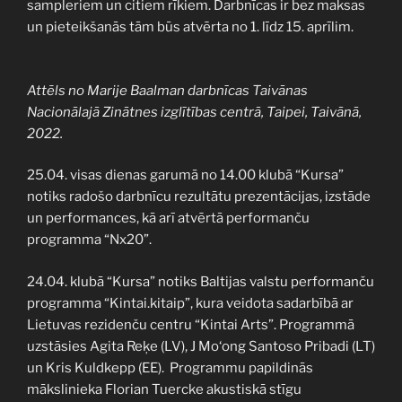
sampleriem un citiem rīkiem. Darbnīcas ir bez maksas
un pieteikšanās tām būs atvērta no 1. līdz 15. aprīlim.
Attēls no Marije Baalman darbnīcas Taivānas
Nacionālajā Zinātnes izglītības centrā, Taipei, Taivānā,
2022.
25.04. visas dienas garumā no 14.00 klubā “Kursa”
notiks radošo darbnīcu rezultātu prezentācijas, izstāde
un performances, kā arī atvērtā performanču
programma “Nx20”.
24.04. klubā “Kursa” notiks Baltijas valstu performanču
programma “Kintai.kitaip”, kura veidota sadarbībā ar
Lietuvas rezidenču centru “Kintai Arts”. Programmā
uzstāsies Agita Reķe (LV), J Mo‘ong Santoso Pribadi (LT)
un Kris Kuldkepp (EE). Programmu papildinās
mākslinieka Florian Tuercke akustiskā stīgu