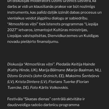
un diskusijas moderators Džons Grziničs uzsvēra, ka
darbs ar vidi un klausīšanās prakse var būt nozīmīgs
instruments, kas palīdz dziļāk izzināt dabas procesus un
vienlaikus veidot jēgpilnu dialogu ar sabiedrību.
“Atmosfēras viļņi” tiek īstenots programmas “Liepāja
2027” ietvaros, izmantojot Kultūras ministrijas,
Liepājas valstspilsētas, Dienvidkurzemes un Kuldīgas
novadu piešķirto finansējumu.
Diskusija “Atmosfēras viļņi”. Piedalās Keitija Hainde
(Kathy Hinde, UK), Marija Bālmane (Marije Baalman, NL),
Džons Grziničs (John Grzinich, EE), Maksims Šenteļevs
(LV), Krista Dintere (LV), Florians Tuerke (Florian
Tuercke, DE). Foto Kārlis Volkovskis.
Festivāla “Skaņas dienas” centrālā aktvitāte ir
daudzveidīga radošo darbnīcu programma