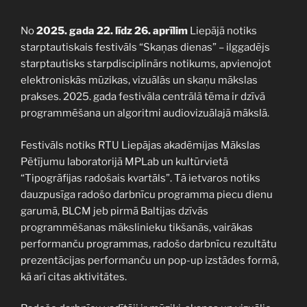
No
2025. gada 22. līdz 26. aprīlim
Liepājā notiks
starptautiskais festivāls “Skaņas dienas” – ilggadējs
starptautisks starpdisciplinārs notikums, apvienojot
elektroniskās mūzikas, vizuālās un skaņu mākslas
prakses. 2025. gada festivāla centrālā tēma ir dzīvā
programmēšana un algoritmi audiovizuālajā mākslā.
Festivāls notiks RTU Liepājas akadēmijas Mākslas
Pētījumu laboratorijā MPLab un kultūrvietā
“Tipogrāfijas radošais kvartāls”. Tā ietvaros notiks
dauzpusīga radošo darbnīcu programma piecu dienu
garumā, BLCM jeb pirmā Baltijas dzīvās
programmēšanas mākslinieku tikšanās, vairākas
performanču programmas, radošo darbnīcu rezultātu
prezentācijas performanču un pop-up izstādes formā,
kā arī citas aktivitātes.