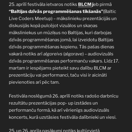
25. aprīlī festivāla ietvaros notiks
BLCM
j
eb pirmā
“Baltijas dzīvās programmēšanas tikšanās”
(Baltic
Live Coders Meetup) – mākslinieku prezentācijās un
diskusijās kopā pulcējot vizuālos un skaņas
māksliniekus un mūziķus no Baltijas, kuri darbojas
dzīvās programmēšanas jomā, lai izveidotu Baltijas
dzīvās programmēšanas kopienu. Tās pašas dienas
vakarā notiks arī
algoreivs
(algorave) – audiovizuāls
dzīvās programmēšanas performanču vakars. Līdz 17.
martam ir iespējams pieteikt savu dalību BLCM ar
prezentāciju vai performanci, taču visi ir aicināti
pievienoties arī pēc tam.
Festivāla noslēgumā 26. aprīlī notiks radošo darbnīcu
rezultātu prezentācijas pop- up izstādes un
performanču formā, kā arī vērienīgs audiovizuāls
koncerts, kurā uzstāsies festivāla dalībnieki un viesi.
25. un 26. aprīļa pasākumi notiks kultūrvietā