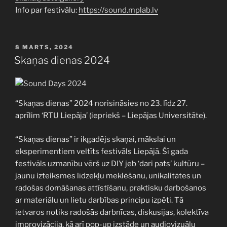
Info par festivālu:
https://sound.mplab.lv
PUBLICĒTS
8 MARTS, 2024
Skaņas dienas 2024
“Skaņas dienas” 2024 norisināsies no 23. līdz 27.
aprīlim ‘RTU Liepāja’ (iepriekš – Liepājas Universitāte).
“Skaņas dienas” ir ikgadējs skaņai, mākslai un
eksperimentiem veltīts festivāls Liepājā. Šī gada
festivāls uzmanību vērš uz DIY jeb ‘dari pats’ kultūru –
jaunu izteiksmes līdzekļu meklēšanu, unikalitātes un
radošas domāšanas attīstīšanu, praktisku darbošanos
ar materiālu un lietu darbības principu izpēti. Tā
ietvaros notiks radošās darbnīcas, diskusijas, kolektīva
improvizācija, kā arī pop-up izstāde un audiovizuālu