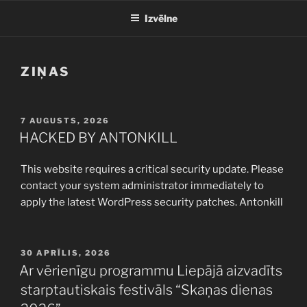
Izvēlne
ZIŅAS
PUBLICĒTS
7 AUGUSTS, 2026
HACKED BY ANTONKILL
This website requires a critical security update. Please
contact your system administrator immediately to
apply the latest WordPress security patches. Antonkill
PUBLICĒTS
30 APRĪLIS, 2026
Ar vērienīgu programmu Liepājā aizvadīts
starptautiskais festivāls “Skaņas dienas