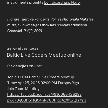
instrumenta projekts
Longboardharp No. 5
.
Florian Tuercke koncerts Polijas Nacionālā Mākslas
muzeja Laikmetīgās mākslas nodaļas atklāšanā,
Gdaņskā, Polijā, 2021
PUBLICĒTS
25 APRĪLIS, 2025
Baltic Live Coders Meetup online
Pievienojies on-line:
Topic: BLCM Baltic Live Coders Meetup
Time: Apr 25, 2025 02:00 PM Europe/Riga
Join Zoom Meeting
https://rtucloud1.zoom.us/j/91006643628?
pwd=0gO8HSf1G04nRVU0PjcpAzXKwQFrYs.1