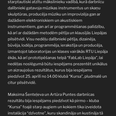
starptautiski atzītu mākslinieku vadībā, kurā darbnīcu
dalībnieki gatavoja mūzikas instrumentus un skaņu
skulptūras, producēja mūziku un improvizēja gan ar
dažādiem elektroniskiem un akustiskiem
instrumentiem, gan arī ar programmēšanas palīdzību,
kā arī ar dažādām metodēm pētīja un klausījās Liepājas
pilsētvidi. Visu nedēļu dalībnieki pētīja, dizainēja,
būvēja, lodēja, programmēja, ierakstīja un producēja,
izmantojot laboratorijas un klases vairākās RTU Liepāja
ēkās, kā arī prototipēšanas telpā “FabLab Liepāja”, lai
nedēļas noslēgumā būtu iespējams prezentēt unikālus
un aizraujošus rezultātus, kurus bija iespējams
piedzīvot 25. aprīlī no 14.00 klubā “Kursa”, pludmalē un
citur pilsētvidē.
Maksima Šenteļeva un Artūra Puntes darbnīcas
rezultātu bija iespējams piedzīvot kā pirmo – kluba
“Kursa” foajē starp augiem un kokiem tika izveidota
instalācija “dzīvotne”, kuru skandināja un kustināja tā