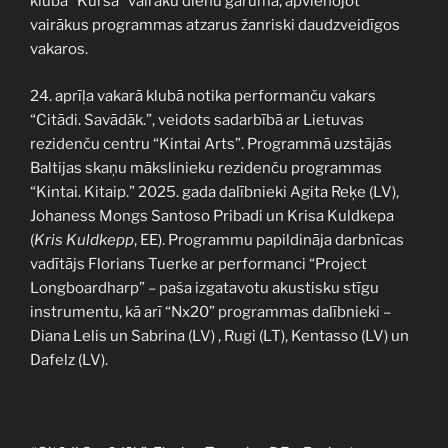
klubā “Kursa” vairāku dienu garumā, apvienojot
vairākus programmas atzarus žanriski daudzveidīgos
vakaros.
24. aprīļa vakarā klubā notika performanču vakars
“Citādi. Savādāk.”, veidots sadarbībā ar Lietuvas
rezidenču centru “Kintai Arts”. Programmā uzstājās
Baltijas skaņu mākslinieku rezidenču programmas
“Kintai. Kitaip.” 2025. gada dalībnieki Agita Reķe (LV),
Johaness Mongs Santoso Pribadi un Krisa Kuldkepa
(
Kris Kuldkepp
, EE). Programmu papildināja darbnīcas
vadītājs Florians Tuerke ar performanci “Project
Longboardharp” – paša izgatavotu akustisku stīgu
instrumentu, kā arī “Nx20” programmas dalībnieki –
Diana Lelis un Sabrina (LV) , Rugi (LT), Kentasso (LV) un
Dafelz (LV).