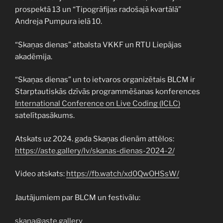
prospektā 13 un “Tipogrāfijas radošajā kvartālā”
Andreja Pumpura ielā 10.
“Skaņas dienas” atbalsta VKKF un RTU Liepājas
akadēmija.
“Skaņas dienas” un to ietvaros organizētais BLCM ir
Starptautiskās dzīvās programmēšanas konferences
International Conference on Live Coding (ICLC)
satelītpasākums.
Atskats uz 2024. gada Skaņas dienām attēlos:
https://aste.gallery/lv/skanas-dienas-2024-2/
Video atskats:
https://fb.watch/xd0QwOHSsW/
Jautājumiem par BLCM un festivālu:
skana@aste.gallery