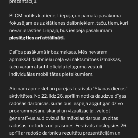
prezentāciju.
BLCM notiks klātienē, Liepājā, un pamatā pasākumā
fokusējamies uz klātienes dalībniekiem, taču, tiem, kuri
nevar ierasties Liepājā, būs iespēja pasākumam
pieslēgties arī attālināti.
Dalība pasākumā ir bez maksas. Mēs nevaram
apmaksāt dalībnieku ceļa vai naktsmītnes izmaksas,
taču varam atsūtīt oficiālu ielūguma vēstuli
individuālas mobilitātes pieteikumiem.
Aicinām apmeklēt arī pārējās festivāla “Skaņas dienas”
aktivitātes. No 22. līdz 26. aprīlim notiks daudzveidīgas
radošās darbnīcas, kurās būs iespēja apgūt gan dzīvo
programmēšanu skaņai un vizualizācijai, veidot
ģeneratīvus audiovizuālās mākslas darbus un citas
radošas metodes un prasmes. Festivāls noslēgsies 26.
aprīlī ar radošo darbnīcu rezultātu prezentācijām un