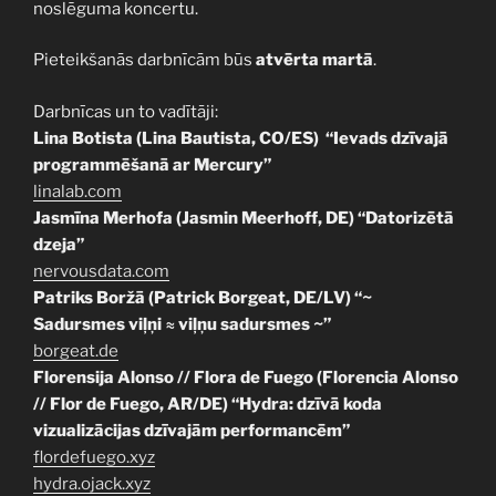
noslēguma koncertu.
Pieteikšanās darbnīcām būs
atvērta martā
.
Darbnīcas un to vadītāji:
Lina Botista (Lina Bautista, CO/ES) “Ievads dzīvajā
programmēšanā ar Mercury”
linalab.com
Jasmīna Merhofa (Jasmin Meerhoff, DE) “Datorizētā
dzeja”
nervousdata.com
Patriks Boržā (Patrick Borgeat, DE/LV) “~
Sadursmes viļņi ≈ viļņu sadursmes ~”
borgeat.de
Florensija Alonso // Flora de Fuego (Florencia Alonso
// Flor de Fuego, AR/DE) “Hydra: dzīvā koda
vizualizācijas dzīvajām performancēm”
flordefuego.xyz
hydra.ojack.xyz