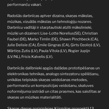
performanču vakari.
Radošās darbnīcas aptver dizaina, skaņas mākslas,
mūzikas, vizuālās mākslas un tehnoloģiju nozares.
Darbnīcu vadītāji ir starptautiski atzīti mākslinieki,
mūziķi un dizaineri: Lise-Lotte Norelius(SE), Christian
Faubel (DE), Marko Timlin (DE), Shawn Pinchbeck (CA),
Julie Delisle (CA), Émile Gingras (CA), Ģirts Ozoliņš (LV),
Mārtiņs Zutis (LV), Paula Vītola (LV), Rogier Jupijn
(LV/NL), Fricis Kalvelis (LV).
Darbnīcās dalībnieki apgūs dažādas prototipēšanas un
elektronikas tehnikas, analogo sintezatoru spēlēšanu,
unikālas telpiskās skaņas veidošanas metodes,
performanču un kompozīcijas veidošanu, skatuves
noformējuma izstrādi un citas prasmes, kas saistītas ar
skaņas un mūzikas materialitāti.
Skaņas dienas norisināsies Kūrmājas prospektā 13,