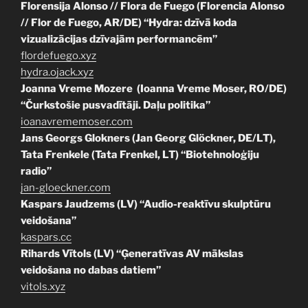
Florensija Alonso // Flora de Fuego (Florencia Alonso
// Flor de Fuego, AR/DE) “Hydra: dzīvā koda
vizualizācijas dzīvajām performancēm”
f
lordefuego.xyz
h
ydra.ojack.xyz
Joanna Vreme Mozere (Ioanna Vreme Moser, RO/DE)
“Čurkstošie pusvadītāji. Daļu politika”
ioanavrememoser.com
Jans Georgs Glokners (Jan Georg Glöckner, DE/LT),
Tata Frenkele (Tata Frenkel, LT) “Biotehnoloģiju
radio”
jan-gloeckner.com
Kaspars Jaudzems (LV) “Audio-reaktīvu skulptūru
veidošana”
kaspars.cc
Rihards Vītols (LV) “Ģeneratīvas AV mākslas
veidošana no dabas datiem”
vitols.xyz