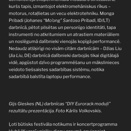
kuršs tapis, izmantojot elektromehāniskus rīkus –
motorus, rotaļlietas un vecu elektrotehniku. Monga
Pribadi (
Johanes “Mo’ong” Santoso Pribadi,
ID/LT)
darbnīcā, pētot pilsētas un personīgo identitāti, tapa
instrumenti no atkritumiem un atrastiem materiāliem
un noslēgumā dalībnieki vienojās kopīgā performancē.
Nedaudz atšķirīgi no visām citām darbnīcām – Džias Liu
(
Jia Liu
, DE) darbnīcā dalībnieki darbojās tikai digitālajā
vidē, apgūstot dzīvo programmēšanu un mākslinieces
veidoto tiešsaistes sadarbības sistēmu, notika
sadarbībā balstīta
laptopu
performance.
Gijs Gieskes (NL) darbnīcas “DIY Eurorack moduļi”
rezultātu prezentācija. Foto Kārlis Volkovskis.
Ļoti būtisks festivāla notikums ir koncertprogramma