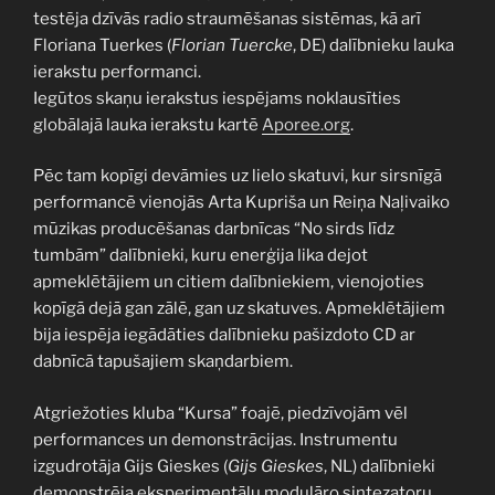
testēja dzīvās radio straumēšanas sistēmas, kā arī
Floriana Tuerkes (
Florian Tuercke
, DE) dalībnieku lauka
ierakstu performanci.
Iegūtos skaņu ierakstus iespējams noklausīties
globālajā lauka ierakstu kartē
Aporee.org
.
Pēc tam kopīgi devāmies uz lielo skatuvi, kur sirsnīgā
performancē vienojās Arta Kupriša un Reiņa Naļivaiko
mūzikas producēšanas darbnīcas “No sirds līdz
tumbām” dalībnieki, kuru enerģija lika dejot
apmeklētājiem un citiem dalībniekiem, vienojoties
kopīgā dejā gan zālē, gan uz skatuves. Apmeklētājiem
bija iespēja iegādāties dalībnieku pašizdoto CD ar
dabnīcā tapušajiem skaņdarbiem.
Atgriežoties kluba “Kursa” foajē, piedzīvojām vēl
performances un demonstrācijas. Instrumentu
izgudrotāja Gijs Gieskes (
Gijs Gieskes
, NL) dalībnieki
demonstrēja eksperimentālu modulāro sintezatoru,