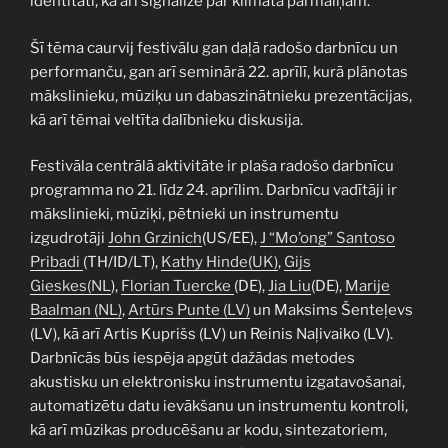
identitāti, kā arī signalizē par klimata pārmaiņām.
Šī tēma caurvij festivālu gan daļā radošo darbnīcu un
performanču, gan arī seminārā 22. aprīlī, kurā plānotas
mākslinieku, mūziķu un dabaszinātnieku prezentācijas,
kā arī tēmai veltīta dalībnieku diskusija.
Festivāla centrālā aktivitāte ir plaša radošo darbnīcu
programma no 21. līdz 24. aprīlim. Darbnīcu vadītāji ir
mākslinieki, mūziķi, pētnieki un instrumentu
izgudrotāji
John Grzinich
(US/EE),
J “Mo’ong” Santoso
Pribadi
(TH/ID/LT),
Kathy Hinde(UK)
,
Gijs
Gieskes(NL
),
Florian Tuercke
(DE),
Jia Liu
(DE),
Marije
Baalman (NL)
,
Artūrs Punte (LV)
un Maksims Šenteļevs
(LV), kā arī Artis Kuprišs (LV) un Reinis Naļivaiko (LV).
Darbnīcās būs iespēja apgūt dažādas metodes
akustisku un elektronisku instrumentu izgatavošanai,
automatizētu datu ievākšanu un instrumentu kontroli,
kā arī mūzikas producēšanu ar kodu, sintezatoriem,